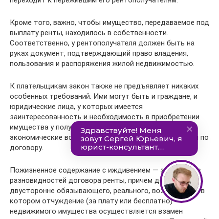
переходит к пережившим его рентополучателям.
Кроме того, важно, чтобы имущество, передаваемое под
выплату ренты, находилось в собственности.
Соответственно, у рентополучателя должен быть на
руках документ, подтверждающий право владения,
пользования и распоряжения жилой недвижимостью.
К плательщикам закон также не предъявляет никаких
особенных требований. Ими могут быть и граждане, и
юридические лица, у которых имеется
заинтересованность и необходимость в приобретении
имущества у получателя ренты и которые имеют
экономические возможности выполнять обязанности по
договору.
Пожизненное содержание с иждивением — это одна из
разновидностей договора ренты, причем договора
двусторонне обязывающего, реального, возмездного, в
котором отчуждение (за плату или бесплатно)
недвижимого имущества осуществляется взамен