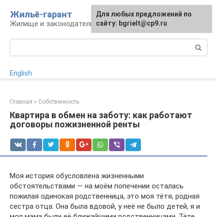
Перейти
Жильё-гарант
Для любых предложений по
к
Жилище и законодательство РФ
сайту: bgrielt@cp9.ru
контенту
Поиск:
English
Главная
»
Собственность
Квартира в обмен на заботу: как работают
договоры пожизненной ренты
Моя история обусловлена жизненными
обстоятельствами — на моём попечении осталась
пожилая одинокая родственница, это моя тётя, родная
сестра отца. Она была вдовой, у неё не было детей, я и
моя мама были её ближайшими родственницами. Тёте