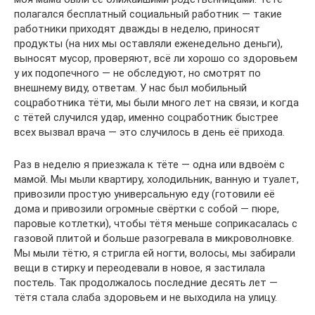
полагался бесплатный социальный работник — такие
работники приходят дважды в неделю, приносят
продукты (на них мы оставляли еженедельно деньги),
выносят мусор, проверяют, всё ли хорошо со здоровьем
у их подопечного — не обследуют, но смотрят по
внешнему виду, ответам. У нас был мобильный
соцработника тёти, мы были много лет на связи, и когда
с тётей случился удар, именно соцработник быстрее
всех вызвал врача — это случилось в день её прихода.
Раз в неделю я приезжала к тёте — одна или вдвоём с
мамой. Мы мыли квартиру, холодильник, ванную и туалет,
привозили простую универсальную еду (готовили её
дома и привозили огромные свёртки с собой — пюре,
паровые котлетки), чтобы тётя меньше соприкасалась с
газовой плитой и больше разогревала в микроволновке.
Мы мыли тётю, я стригла ей ногти, волосы, мы забирали
вещи в стирку и переодевали в новое, я застилала
постель. Так продолжалось последние десять лет —
тётя стала слаба здоровьем и не выходила на улицу.