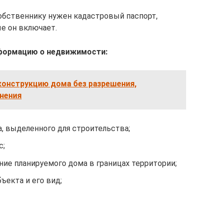
собственнику нужен кадастровый паспорт,
е он включает.
формацию о недвижимости:
конструкцию дома без разрешения,
нения
, выделенного для строительства;
с;
ие планируемого дома в границах территории;
ъекта и его вид;