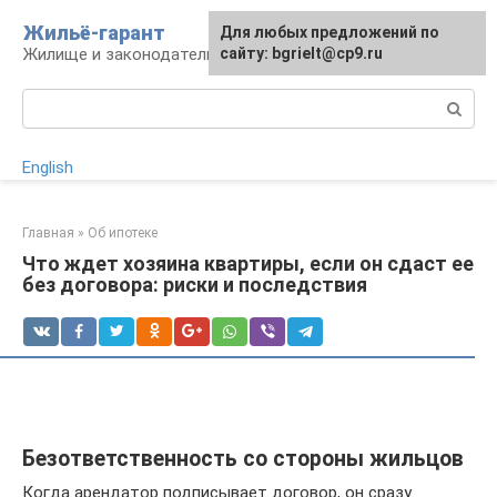
Перейти
Жильё-гарант
Для любых предложений по
к
Жилище и законодательство РФ
сайту: bgrielt@cp9.ru
контенту
Поиск:
English
Главная
»
Об ипотеке
Что ждет хозяина квартиры, если он сдаст ее
без договора: риски и последствия
Безответственность со стороны жильцов
Когда арендатор подписывает договор, он сразу