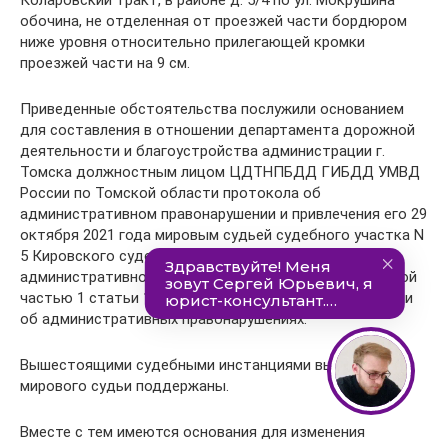
обочина, не отделенная от проезжей части бордюром
ниже уровня относительно прилегающей кромки
проезжей части на 9 см.
Приведенные обстоятельства послужили основанием
для составления в отношении департамента дорожной
деятельности и благоустройства администрации г.
Томска должностным лицом ЦДТНПБДД ГИБДД УМВД
России по Томской области протокола об
административном правонарушении и привлечения его 29
октября 2021 года мировым судьей судебного участка N
5 Кировского судебного района г. Томска к
административной ответственности, предусмотренной
частью 1 статьи 12.34 Кодекса Российской Федерации
об административных правонарушениях.
Вышестоящими судебными инстанциями выводы
мирового судьи поддержаны.
Вместе с тем имеются основания для изменения