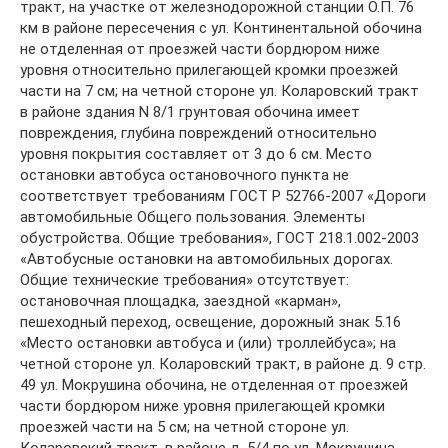
тракт, на участке от железнодорожной станции О.П. 76
км в районе пересечения с ул. Континентальной обочина
не отделенная от проезжей части бордюром ниже
уровня относительно прилегающей кромки проезжей
части на 7 см; на четной стороне ул. Коларовский тракт
в районе здания N 8/1 грунтовая обочина имеет
повреждения, глубина повреждений относительно
уровня покрытия составляет от 3 до 6 см. Место
остановки автобуса остановочного пункта не
соответствует требованиям ГОСТ Р 52766-2007 «Дороги
автомобильные Общего пользования. Элементы
обустройства. Общие требования», ГОСТ 218.1.002-2003
«Автобусные остановки на автомобильных дорогах.
Общие технические требования» отсутствует:
остановочная площадка, заездной «карман»,
пешеходный переход, освещение, дорожный знак 5.16
«Место остановки автобуса и (или) троллейбуса»; на
четной стороне ул. Коларовский тракт, в районе д. 9 стр.
49 ул. Мокрушина обочина, не отделенная от проезжей
части бордюром ниже уровня прилегающей кромки
проезжей части на 5 см; на четной стороне ул.
Коларовский тракт, в районе д. 5/4 по ул. Мокрушина