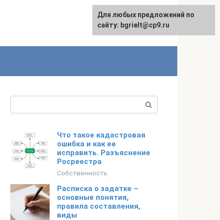
Для любых предложений по
English
сайту: bgrielt@cp9.ru
Поиск:
Что такое кадастровая
ошибка и как ее
исправить. Разъяснение
Росреестра
Собственность
Расписка о задатке –
основные понятия,
правила составления,
виды