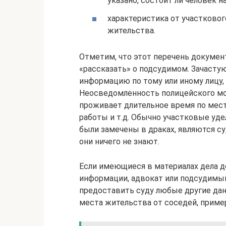
указано, состоит ли человек на
характеристика от участковог
жительства.
Отметим, что этот перечень докумен
«рассказать» о подсудимом. Зачасту
информацию по тому или иному лицу,
Неосведомленность полицейского мо
проживает длительное время по мест
работы и т.д. Обычно участковые у
были замечены в драках, являются суд
они ничего не знают.
Если имеющиеся в материалах дела д
информации, адвокат или подсудимы
предоставить суду любые другие данн
места жительства от соседей, приме