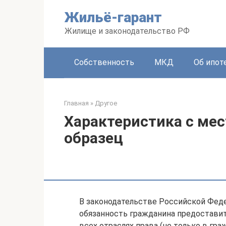
Перейти
Жильё-гарант
к
контенту
Жилище и законодательство РФ
Собственность
МКД
Об ипот
Главная
»
Другое
Характеристика с мес
образец
В законодательстве Российской Фед
обязанность гражданина предоставить
всех отраслях права (не только в гра