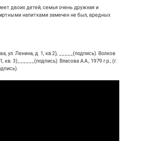
меет двоих детей, семья очень дружная и
пиртными напитками замечен не был, вредных
ва, ул. Ленина, д. 1, кв.2), _____(подпись). Волков
.1, кв. 3)______(подпись). Власова А.А., 1979 г.р., (г.
одпись).