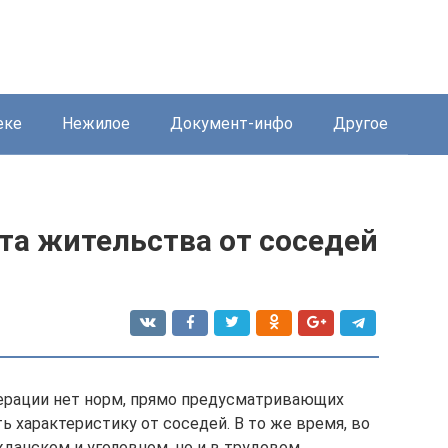
еке
Нежилое
Документ-инфо
Другое
та жительства от соседей
ерации нет норм, прямо предусматривающих
 характеристику от соседей. В то же время, во
жданском и уголовном, но и в трудовом,