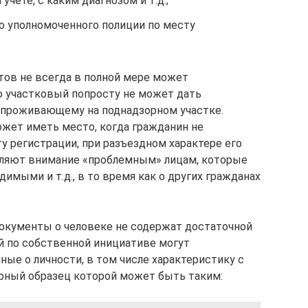
 учете, с каким диагнозом и т.д.;
о уполномоченного полиции по месту
тов не всегда в полной мере может
ю участковый попросту не может дать
 проживающему на поднадзорном участке.
жет иметь место, когда гражданин не
у регистрации, при разъездном характере его
деляют внимание «проблемным» лицам, которые
имыми и т.д., в то время как о других гражданах
окументы о человеке не содержат достаточной
й по собственной инициативе могут
ые о личности, в том числе характеристику с
рный образец которой может быть таким: