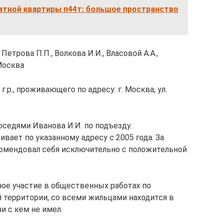
атной квартиры п44т: большое пространство
етрова П.П., Волкова И.И., Власовой А.А.,
 Москва
г.р., проживающего по адресу: г. Москва, ул.
седями Иванова И.И. по подъезду.
вает по указанному адресу с 2005 года. За
комендовал себя исключительно с положительной
ное участие в общественных работах по
 территории, со всеми жильцами находится в
и с кем не имел.