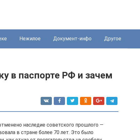
еке
Нежилое
Документ-инфо
Другое
у в паспорте РФ и зачем
 отменено наследие советского прошлого —
овала в стране более 70 лет. Это было
, как отказ от посягательства на свободу