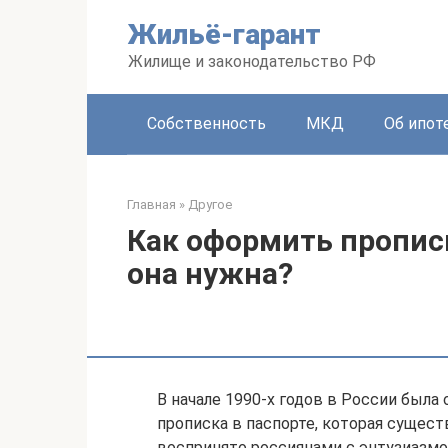
Перейти
Жильё-гарант
к
контенту
Жилище и законодательство РФ
Собственность
МКД
Об ипот
Главная
»
Другое
Как оформить прописк
она нужна?
В начале 1990-х годов в России была
прописка в паспорте, которая существ
воспринято россиянами с энтузиазмом