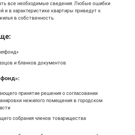
зать все необходимые сведения. Любые ошибки
ей и в характеристике квартиры приведут к
илья в собственность.
ще:
Жилфонд»
азцов и бланков документов
лфонд»:
ающего принятие решения о согласовании
планировки нежилого помещения в городском
асти
щего собрания членов товарищества