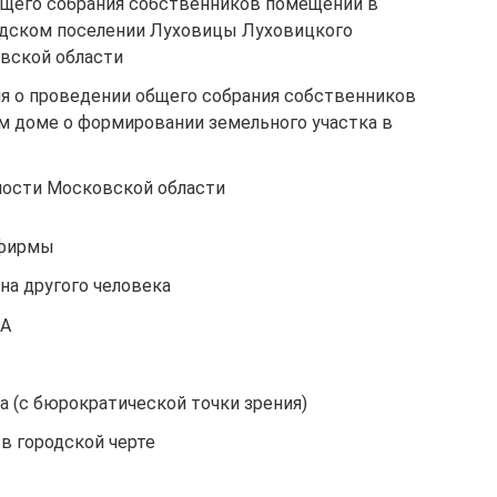
бщего собрания собственников помещений в
одском поселении Луховицы Луховицкого
вской области
я о проведении общего собрания собственников
 доме о формировании земельного участка в
ости Московской области
 фирмы
на другого человека
ША
а (с бюрократической точки зрения)
в городской черте