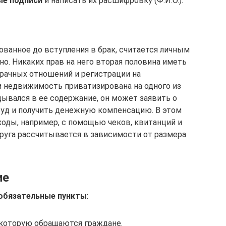
ые подписи
и написать их расшифровку (Ф.И.О.).
анное до вступления в брак, считается личным
но. Никаких прав на него вторая половина иметь
брачных отношений и регистрации на
 недвижимость приватизирована на одного из
дывался в ее содержание, он может заявить о
суд и получить денежную компенсацию. В этом
ходы, например, с помощью чеков, квитанций и
пруга рассчитывается в зависимости от размера
ие
обязательные пункты
:
 которую обращаются граждане.