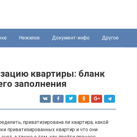
еке
Нежилое
Документ-инфо
Другое
изацию квартиры: бланк
его заполнения
ределить, приватизирована ли квартира, какой
ки приватизированных квартир и что они
счет, а также о том, как пройти процесс