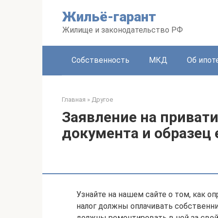
Перейти
Жильё-гарант
к
контенту
Жилище и законодательство РФ
Собственность
МКД
Об ипот
Главная
»
Другое
Заявление на приват
документа и образец 
Узнайте на нашем сайте о том, как оп
налог должны оплачивать собственни
должны ремонтировать в ней за свой 