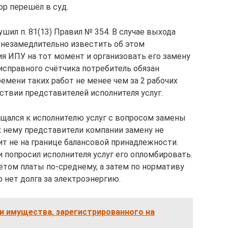
пор перешёл в суд.
шил п. 81(13) Правил № 354. В случае выхода
н незамедлительно известить об этом
ия ИПУ на тот момент и организовать его замену
исправного счётчика потребитель обязан
ремени таких работ не менее чем за 2 рабочих
ствии представителей исполнителя услуг.
ащался к исполнителю услуг с вопросом замены
к нему представители компании замену не
оит не на границе балансовой принадлежности.
 попросил исполнителя услуг его опломбировать.
том платы по-среднему, а затем по нормативу
о нет долга за электроэнергию.
и имущества, зарегистрированного на