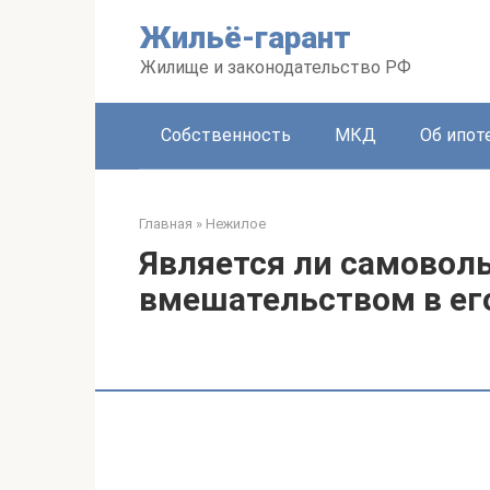
Перейти
Жильё-гарант
к
контенту
Жилище и законодательство РФ
Собственность
МКД
Об ипот
Главная
»
Нежилое
Является ли самовол
вмешательством в ег