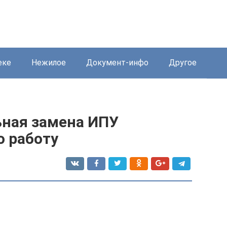
еке
Нежилое
Документ-инфо
Другое
ьная замена ИПУ
о работу