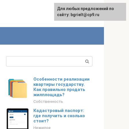
Для любых предложений по
English
сайту: bgrielt@cp9.ru
Поиск:
Особенности реализации
квартиры государству.
Как правильно продать
жилплощадь?
Собственность
Кадастровый паспорт:
где получить и сколько
стоит?
Нежилое