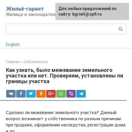
Перейти
Жильё-гарант
Для любых предложений по
к
Жилище и законодательство РФ
сайту: bgrielt@cp9.ru
контенту
Поиск:
English
Главная
»
Собственность
Как узнать, было межевание земельного
участка или нет. Проверяем, установлены ли
границы участка
Сделано ли межевание земельного участка? Данный
вопрос возникает у собственника по разным причинам:
при продаже, оформлении наследства, регистрации дома
и др.