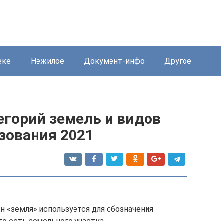
еке
Нежилое
Документ-инфо
Другое
егорий земель и видов
зования 2021
 «земля» используется для обозначения
то есть земельного участка.