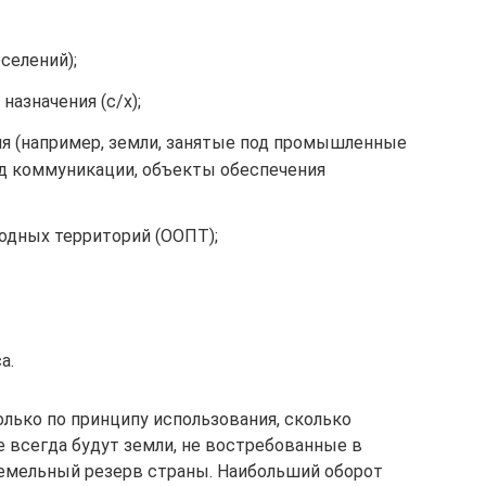
селений);
назначения (с/х);
ия (например, земли, занятые под промышленные
од коммуникации, объекты обеспечения
одных территорий (ООПТ);
а.
лько по принципу использования, сколько
е всегда будут земли, не востребованные в
земельный резерв страны. Наибольший оборот