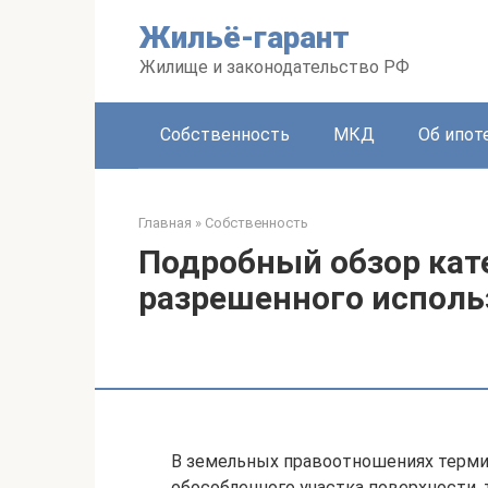
Перейти
Жильё-гарант
к
контенту
Жилище и законодательство РФ
Собственность
МКД
Об ипот
Главная
»
Собственность
Подробный обзор кат
разрешенного исполь
В земельных правоотношениях термин
обособленного участка поверхности, 