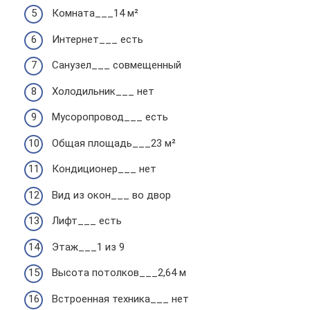
Комната___14 м²
Интернет___ есть
Санузел___ совмещенный
Холодильник___ нет
Мусоропровод___ есть
Общая площадь___23 м²
Кондиционер___ нет
Вид из окон___ во двор
Лифт___ есть
Этаж___1 из 9
Высота потолков___2,64 м
Встроенная техника___ нет