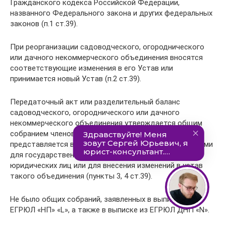
Гражданского кодекса Российской Федерации,
названного Федерального закона и других федеральных
законов (п.1 ст.39).
При реорганизации садоводческого, огороднического
или дачного некоммерческого объединения вносятся
соответствующие изменения в его Устав или
принимается новый Устав (п.2 ст.39).
Передаточный акт или разделительный баланс
садоводческого, огороднического или дачного
некоммерческого объединения утверждается общим
собранием членов такого объединения и
представляется вместе с учредительными документами
для государственной регистрации вновь возникших
юридических лиц или для внесения изменений в устав
такого объединения (пункты 3, 4 ст.39).
Не было общих собраний, заявленных в выписке из
ЕГРЮЛ «НП» «L», а также в выписке из ЕГРЮЛ ДНП «N».