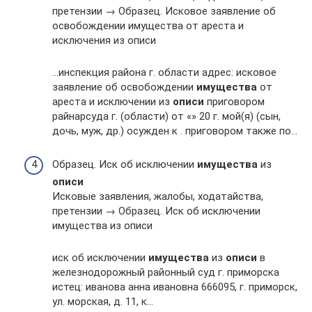
претензии → Образец. Исковое заявление об
освобождении имущества от ареста и
исключения из описи
…инспекция района г. области адрес: исковое
заявление об освобождении
имущества
от
ареста и исключении из
описи
приговором
райнарсуда г. (области) от «» 20 г. мой(я) (сын,
дочь, муж, др.) осужден к . приговором также по…
Образец. Иск об исключении
имущества
из
описи
Исковые заявления, жалобы, ходатайства,
претензии → Образец. Иск об исключении
имущества из описи
иск об исключении
имущества
из
описи
в
железнодорожный районный суд г. приморска
истец: иванова анна ивановна 666095, г. приморск,
ул. морская, д. 11, к…