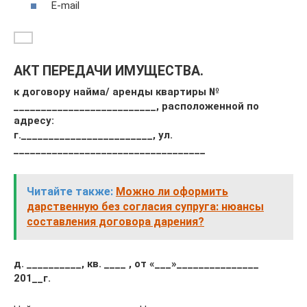
E-mail
АКТ ПЕРЕДАЧИ ИМУЩЕСТВА.
к договору найма/ аренды квартиры №
__________________________, расположенной по
адресу:
г.________________________, ул.
___________________________________
Читайте также:
Можно ли оформить
дарственную без согласия супруга: нюансы
составления договора дарения?
д. __________, кв. ____ , от «___»_______________
201__г.