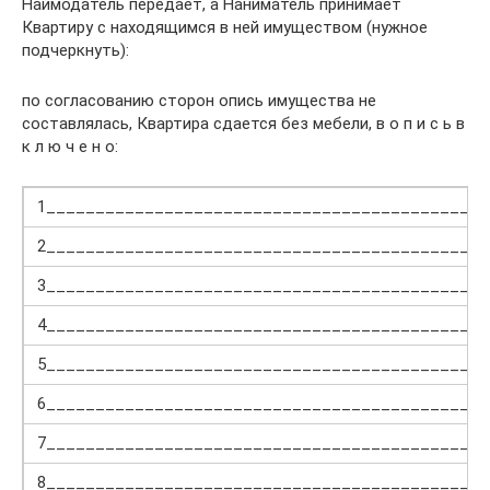
Наймодатель передает, а Наниматель принимает
Квартиру с находящимся в ней имуществом (нужное
подчеркнуть):
по согласованию сторон опись имущества не
составлялась, Квартира сдается без мебели, в о п и с ь в
к л ю ч е н о:
1_____________________________________________
2_____________________________________________
3_____________________________________________
4_____________________________________________
5_____________________________________________
6_____________________________________________
7_____________________________________________
8_____________________________________________