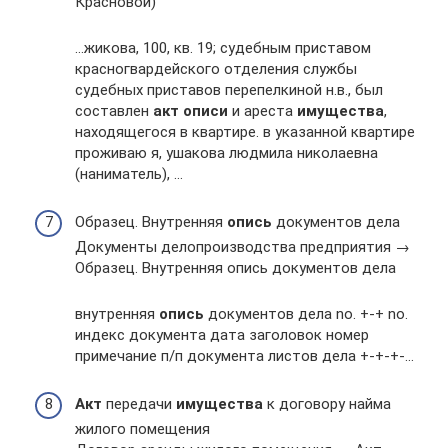
Красновой)
…жикова, 100, кв. 19; судебным приставом
красногвардейского отделения службы
судебных приставов перепелкиной н.в., был
составлен
акт
описи
и ареста
имущества
,
находящегося в квартире. в указанной квартире
проживаю я, ушакова людмила николаевна
(наниматель), …
Образец. Внутренняя
опись
документов дела
Документы делопроизводства предприятия →
Образец. Внутренняя опись документов дела
внутренняя
опись
документов дела nо. +-+ nо.
индекс документа дата заголовок номер
примечание п/п документа листов дела +-+-+-…
Акт
передачи
имущества
к договору найма
жилого помещения