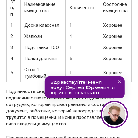
№
Наименование
Состояние
п/
Количество
имущества
имущества
п
1
Доска классная
1
Хорошее
2
Жалюзи
4
Хорошее
3
Подставка ТСО
1
Хорошее
4
Полка для книг
5
Хорошее
Стол 1-
5
1
Хорошее
тумбовый
Подлинность сведений необходимо подтвердить
подписями ответственных лиц. Акт подписывают
сотрудник, который провел ревизию и составил
документ, работник, который непосредственно
трудится в помещении. В конце проставляется дата и
виза владельца имущества.