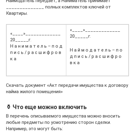
Наймодатель передает, а Наниматель принимает
______________ полных комплектов ключей от
Квартиры.
«____»_____________
«____»_____________
20_____г.
20_____г.
Н а н и м а т е л ь – п о д
Н а й м о д а т е л ь – п о
п и с ь / р а с ш и ф р о в
д п и с ь / р а с ш и ф р о
к а
в к а
Скачать документ «Акт передачи имущества к договору
найма жилого помещения»
⚱️ Что еще можно включить
В перечень описываемого имущества можно вносить
любые предметы по усмотрению сторон сделки.
Например, это могут быть: